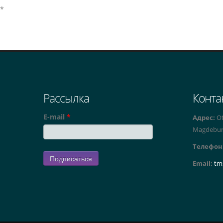
*
Рассылка
Конта
E-mail
*
Адрес:
Ot
Magdebu
Телефон
Email:
tm