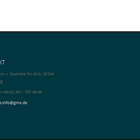
кт
to v. Guericke Str.56 b, 39104
rg
:
+49 (0) 391 - 597 48 64
s.info@gmx.de