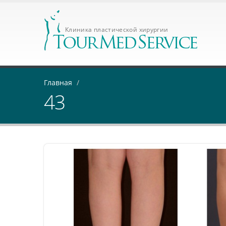
Клиника пластической хирургии
Главная
/
43