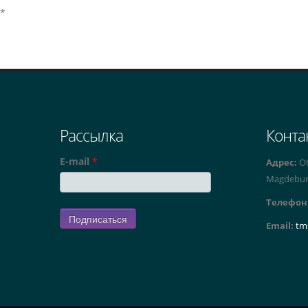
*
Рассылка
Конта
E-mail
*
Адрес:
Ot
Magdebu
Телефон
Email:
tm