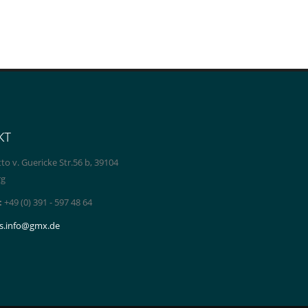
кт
to v. Guericke Str.56 b, 39104
rg
:
+49 (0) 391 - 597 48 64
s.info@gmx.de