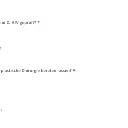
und C, HIV geprüft?
*
e
 plastische Chirurgie beraten lassen?
*
)