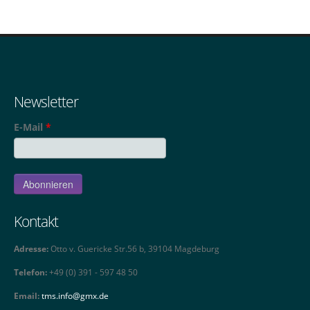
Newsletter
E-Mail
*
Kontakt
Adresse:
Otto v. Guericke Str.56 b, 39104 Magdeburg
Telefon:
+49 (0) 391 - 597 48 50
Email:
tms.info@gmx.de